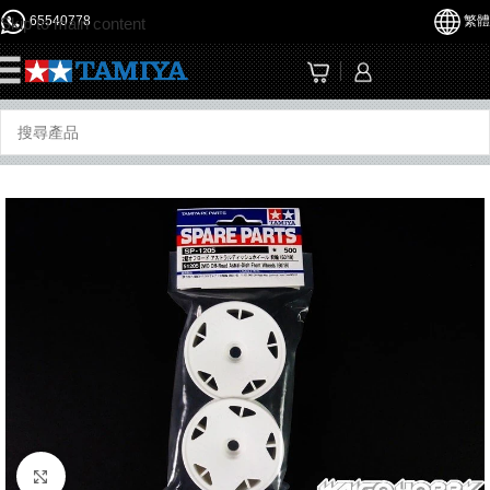
65540778
繁體
Skip to main content
☰
Click to enlarge