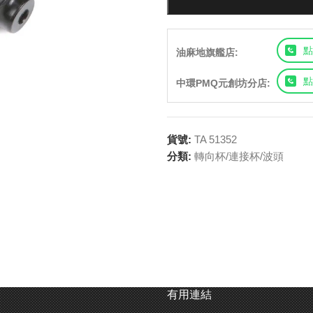
點
油麻地旗艦店:
點
中環PMQ元創坊分店:
貨號:
TA 51352
分類:
轉向杯/連接杯/波頭
有用連結