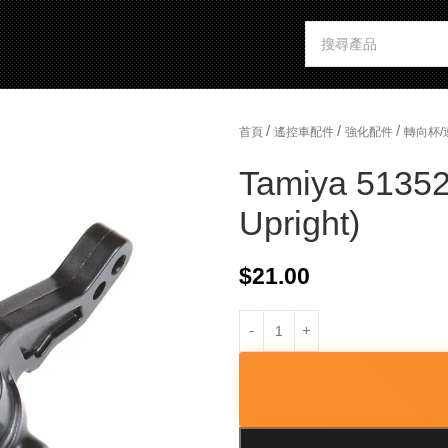
/
/
/
首頁
遙控車配件
強化配件
轉向杯/
Tamiya 51352
Upright)
$
21.00