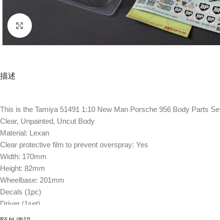
Click to enlarge
描述
This is the Tamiya 51491 1:10 New Man Porsche 956 Body Parts Se
Clear, Unpainted, Uncut Body
Material: Lexan
Clear protective film to prevent overspray: Yes
Width: 170mm
Height: 82mm
Wheelbase: 201mm
Decals (1pc)
Driver (1set)
Instruction