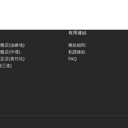
有用連結
艦店(油麻地)
條款細則
艦店(中環)
私隱條款
定店(黃竹坑)
FAQ
德三道)