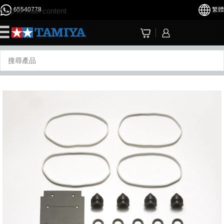
65540778
繁體
Skip to main content
☰