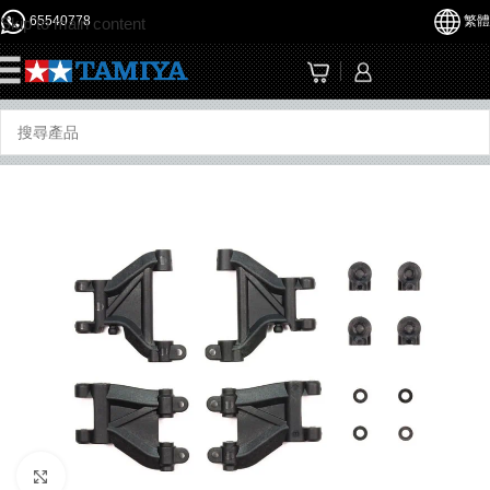
65540778
繁體
Skip to main content
☰
Click to enlarge