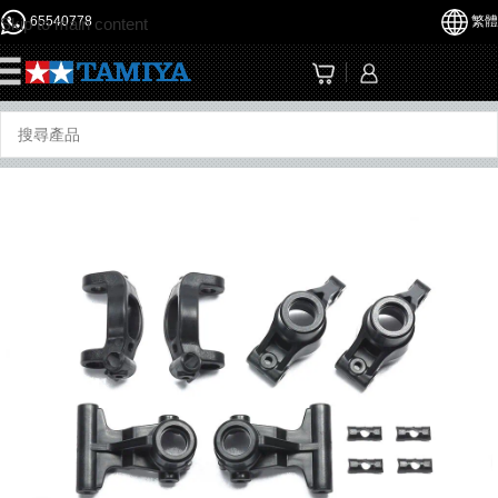
65540778
繁體
Skip to main content
☰