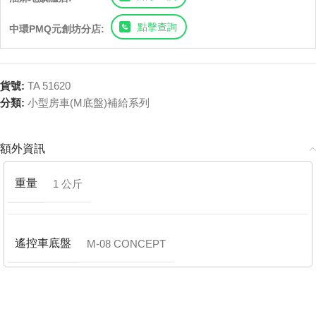
點擊查詢
中環PMQ元創坊分店:
貨號:
TA 51620
分類:
小型房車(M底盤)補給系列
額外資訊
重量
1 公斤
遙控車底盤
M-08 CONCEPT