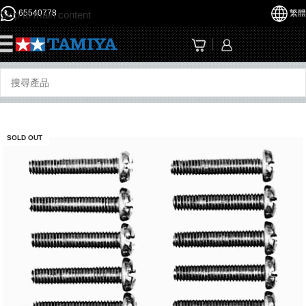
65540778
繁體
Skip to main content
☰
SOLD OUT