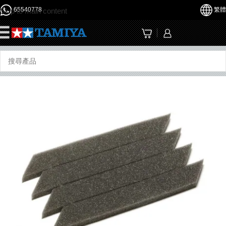
65540778
繁體
Skip to main content
☰