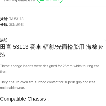
貨號:
TA 53113
分類:
車鈴/輪胎
描述
田宮 53113 賽車 輻射/光面輪胎用 海棉套
裝
These sponge inserts were designed for 26mm width touring car
tires.
They ensure even tire surface contact for superb grip and less
noticeable wear.
Compatible Chassis :