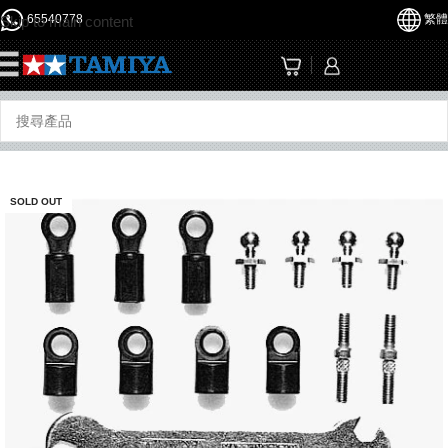
65540778
繁體
Skip to main content
☰
SOLD OUT