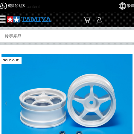
65540778
繁體
Skip to main content
☰
SOLD OUT