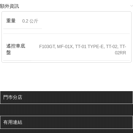
額外資訊
重量
0.2 公斤
遙控車底
F103GT
,
MF-01X
,
TT-01 TYPE-E
,
TT-02
,
TT-
盤
02RR
門巿分店
有用連結