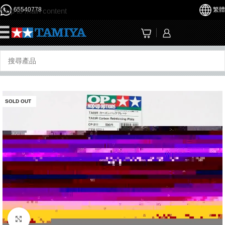
65540778
繁體
Skip to main content
☰
SOLD OUT
Click to enlarge