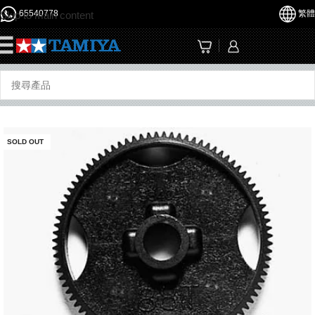
65540778
繁體
Skip to main content
☰
SOLD OUT