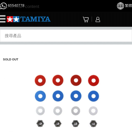
65540778
繁體
Skip to main content
☰
SOLD OUT