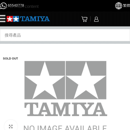
65540778
繁體
Skip to main content
☰
SOLD OUT
Click to enlarge