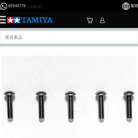
65540778
繁體
Skip to main content
☰