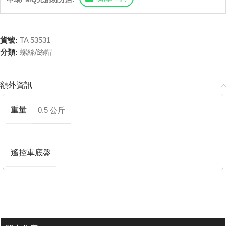
貨號:
TA 53531
分類:
螺絲/絲帽
額外資訊
重量
0.5 公斤
遙控車底盤