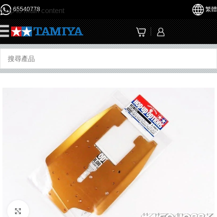
65540778
繁體
Skip to main content
☰
Click to enlarge