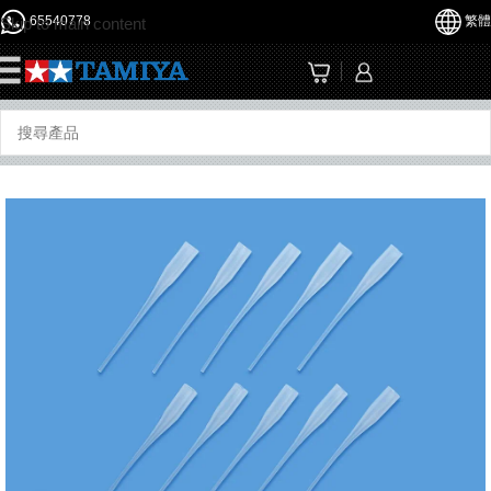
65540778
繁體
Skip to main content
☰