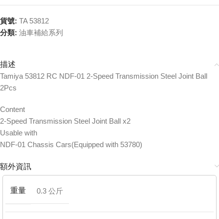
貨號:
TA 53812
分類:
油車補給系列
描述
Tamiya 53812 RC NDF-01 2-Speed Transmission Steel Joint Ball
2Pcs
Content
2-Speed Transmission Steel Joint Ball x2
Usable with
NDF-01 Chassis Cars(Equipped with 53780)
額外資訊
重量
0.3 公斤