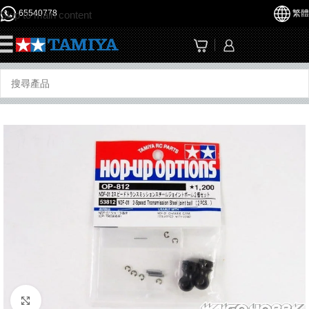
65540778
繁體
Skip to main content
☰
Click to enlarge