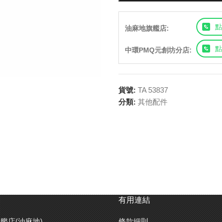
點
油麻地旗艦店:
點
中環PMQ元創坊分店:
貨號:
TA 53837
分類:
其他配件
有用連結
艦店(油麻地)
條款細則