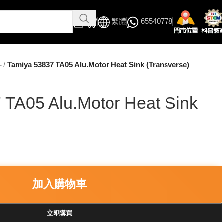
繁體
65540778
/
Tamiya 53837 TA05 Alu.Motor Heat Sink (Transverse)
件
 TA05 Alu.Motor Heat Sink
加入購物車
立即購買