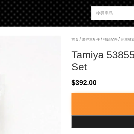
/
/
/
首頁
遙控車配件
補給配件
油車補
Tamiya 53855
Set
$
392.00