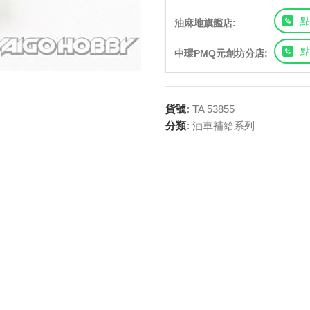
點
油麻地旗艦店:
點
中環PMQ元創坊分店:
貨號:
TA 53855
分類:
油車補給系列