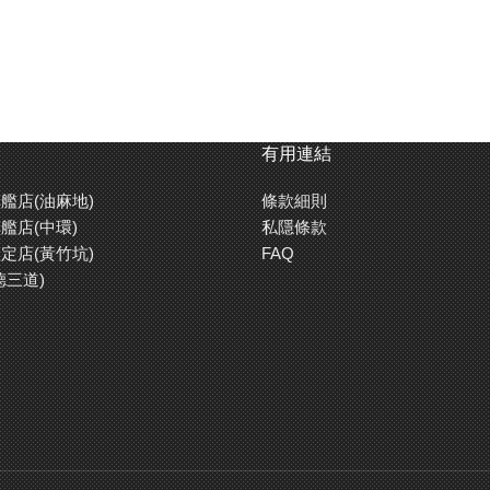
有用連結
艦店(油麻地)
條款細則
艦店(中環)
私隱條款
定店(黃竹坑)
FAQ
德三道)