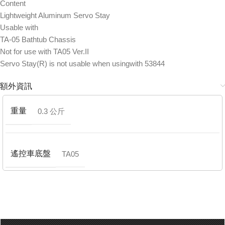
Content
Lightweight Aluminum Servo Stay
Usable with
TA-05 Bathtub Chassis
Not for use with TA05 Ver.II
Servo Stay(R) is not usable when usingwith 53844
額外資訊
重量
0.3 公斤
遙控車底盤
TA05