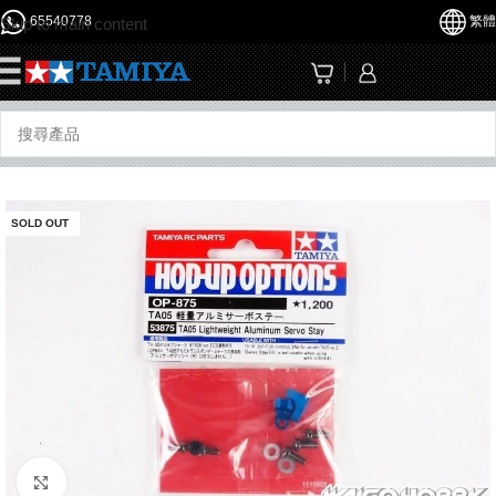
65540778
繁體
Skip to main content
☰
SOLD OUT
Click to enlarge