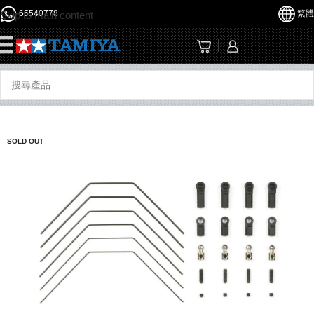
65540778
繁體
Skip to main content
☰
SOLD OUT