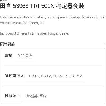
田宮 53963 TRF501X 穩定器套裝
Use these stabilizers to alter your suspension setup depending upon
course layout and speed, etc.
Includes 3 different stiffnesses front and rear.
額外資訊
重量
0.03 公斤
遙控車底盤
DB-01
,
DB-02
,
TRF502X
,
TRF503
性能項目
強化懸掛系統