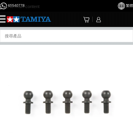
65540778
繁體
Skip to main content
☰