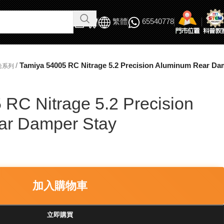
繁體
65540778
/
Tamiya 54005 RC Nitrage 5.2 Precision Aluminum Rear Da
給系列
 RC Nitrage 5.2 Precision
ar Damper Stay
加入購物車
立即購買