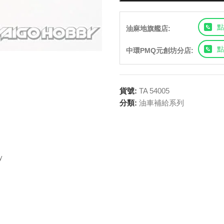
點
油麻地旗艦店:
點
中環PMQ元創坊分店:
貨號:
TA 54005
分類:
油車補給系列
y