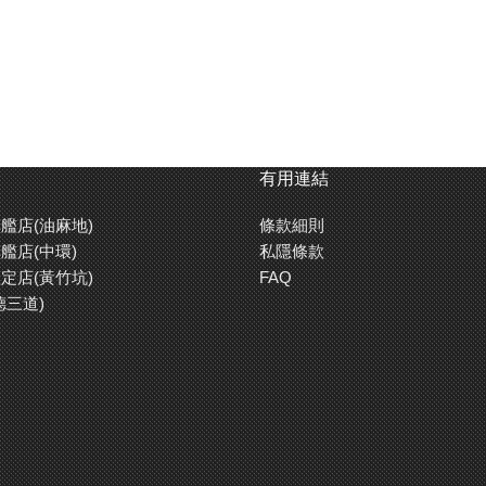
有用連結
艦店(油麻地)
條款細則
艦店(中環)
私隱條款
定店(黃竹坑)
FAQ
德三道)