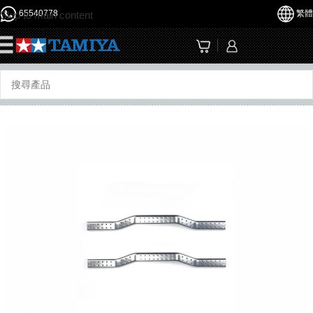
65540778
繁體
Skip to main content
☰