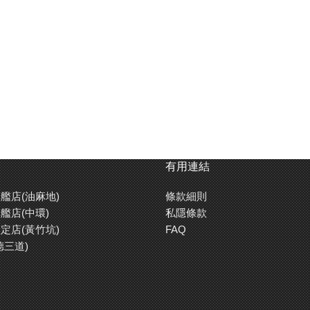
有用連結
艦店(油麻地)
條款細則
艦店(中環)
私隱條款
定店(黃竹坑)
FAQ
德三道)