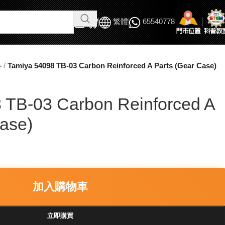
繁體
65540778
/
Tamiya 54098 TB-03 Carbon Reinforced A Parts (Gear Case)
件
 TB-03 Carbon Reinforced A
Case)
加入購物車
立即購買