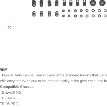
Click to enlarge
描述
These A Parts can be used in place of the standard A Parts that come
efficiency improves due to the greater rigidity of the gear case, and
Compatible Chassis :
TB-Evo.6 MS
TB-Evo.6
TB-05 PRO