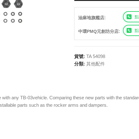
點
油麻地旗艦店:
點
中環PMQ元創坊分店:
貨號:
TA 54098
分類:
其他配件
 with any TB-03vehicle. Comparing these new parts with the standard f
 installable parts such as the rocker arms and dampers.