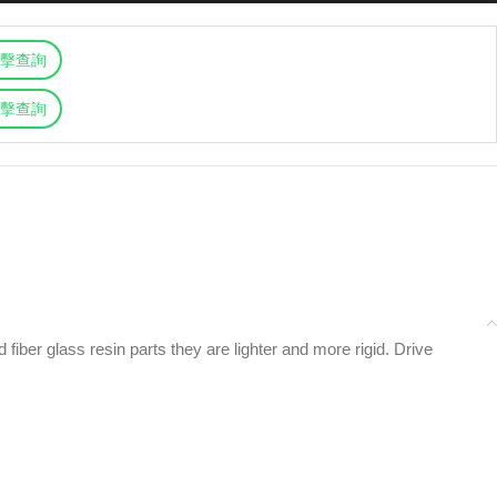
擊查詢
擊查詢
iber glass resin parts they are lighter and more rigid. Drive