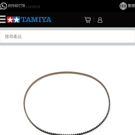
65540778
繁體
Skip to main content
☰