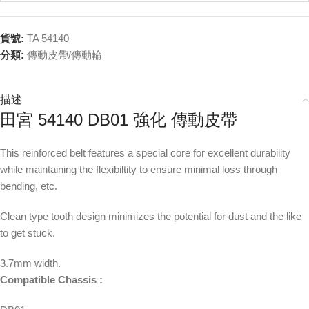
貨號:
TA 54140
分類:
傳動皮帶/傳動輪
描述
田宮 54140 DB01 強化 傳動皮帶
This reinforced belt features a special core for excellent durability
while maintaining the flexibiltity to ensure minimal loss through
bending, etc.
Clean type tooth design minimizes the potential for dust and the like
to get stuck.
3.7mm width.
Compatible Chassis :