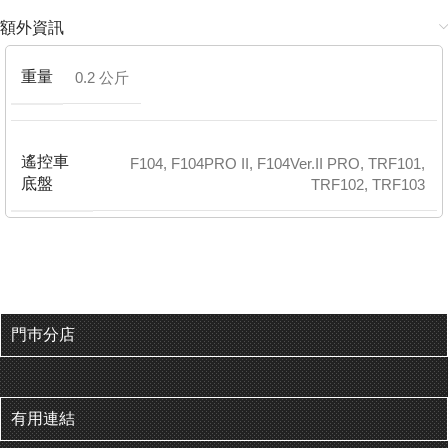
額外資訊
重量
0.2 公斤
遙控車
F104
,
F104PRO II
,
F104Ver.II PRO
,
TRF101
,
底盤
TRF102
,
TRF103
門巿分店
有用連結