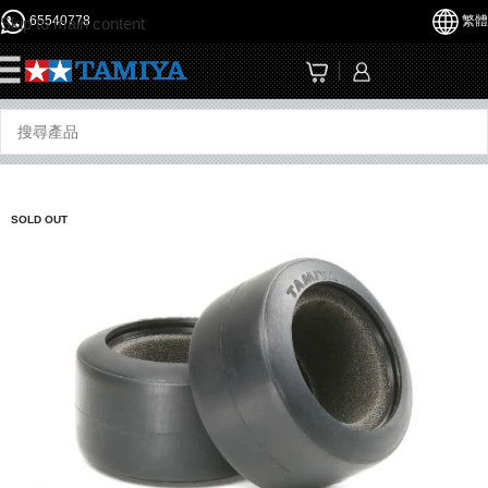
65540778
繁體
Skip to main content
☰
SOLD OUT