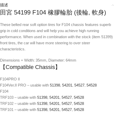
描述
田宮 54199 F104 橡膠輪胎 (後輪, 軟身)
These belted rear soft option tires for F104 chassis features superb
grip in cold conditions and will help you achieve high running
performance. When used in combination with the stock (item 51399)
front tires, the car will have more steering to over steer
characteristics.
Dimensions = Width: 35mm, Diameter: 64mm
【Compatible Chassis】
F104PRO II
F104Ver.II PRO – usable with
51398
,
54201
,
54527
,
54528
F104
TRF103 – usable with
51398
,
54201
,
54527
,
54528
TRF102 – usable with
51398
,
54201
,
54527
,
54528
TRF101 – usable with
51398
,
54201
,
54527
,
54528