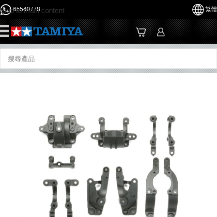
65540778
繁體
Skip to main content
☰