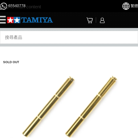
65540778
繁體
Skip to main content
☰
SOLD OUT