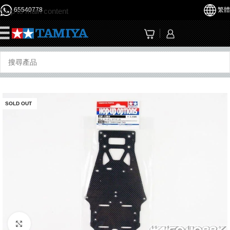
65540778
繁體
Skip to main content
☰
SOLD OUT
Click to enlarge