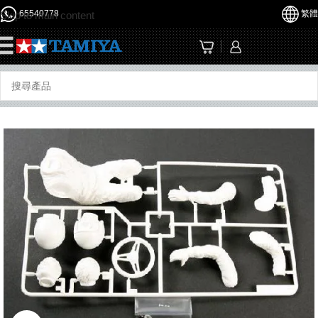
65540778
繁體
Skip to main content
☰