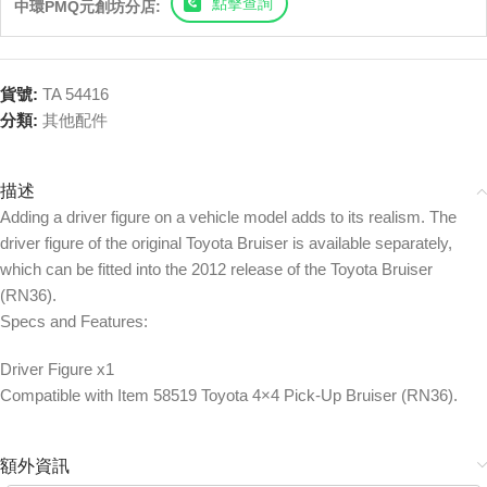
點擊查詢
中環PMQ元創坊分店:
貨號:
TA 54416
分類:
其他配件
描述
Adding a driver figure on a vehicle model adds to its realism. The
driver figure of the original Toyota Bruiser is available separately,
which can be fitted into the 2012 release of the Toyota Bruiser
(RN36).
Specs and Features:
Driver Figure x1
Compatible with Item 58519 Toyota 4×4 Pick-Up Bruiser (RN36).
額外資訊