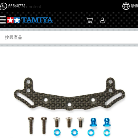
65540778
繁體
Skip to main content
☰