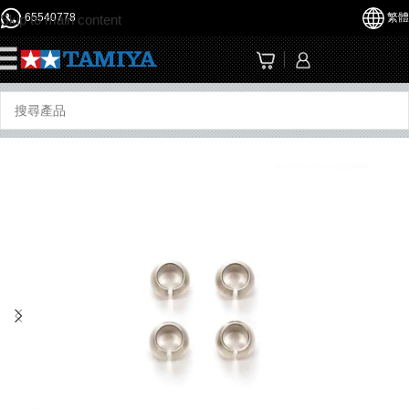
65540778
繁體
Skip to main content
☰