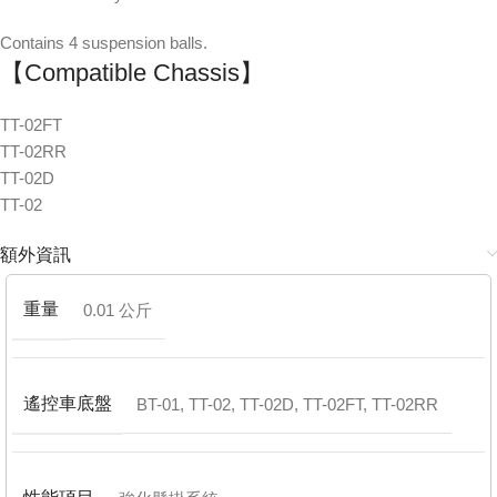
Contains 4 suspension balls.
【Compatible Chassis】
TT-02FT
TT-02RR
TT-02D
TT-02
額外資訊
重量
0.01 公斤
遙控車底盤
BT-01
,
TT-02
,
TT-02D
,
TT-02FT
,
TT-02RR