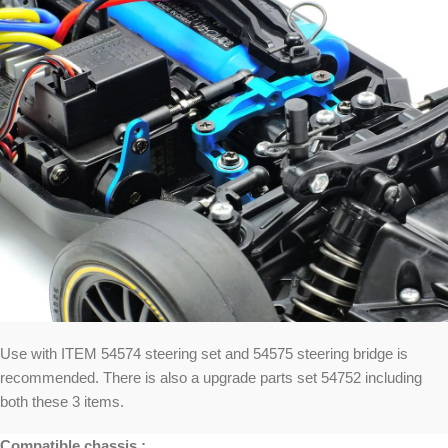
Use with ITEM 54574 steering set and 54575 steering bridge is
recommended. There is also a upgrade parts set 54752 including
both these 3 items.
Compatible chassis :