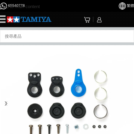
65540778
繁體
Skip to main content
☰