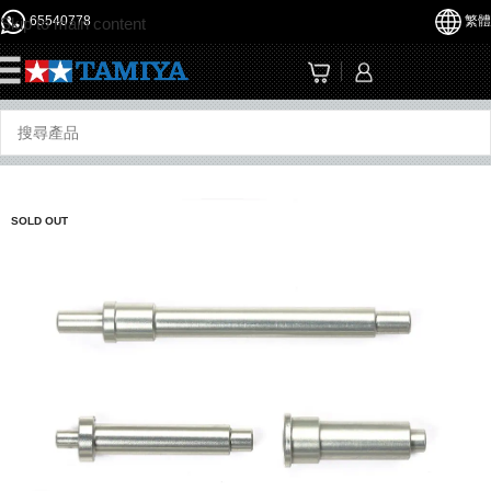
65540778
繁體
Skip to main content
☰
SOLD OUT