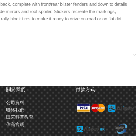
back, complete with front/rear blister fenders and down to details
ide mirrors and roof spoiler. Stickers recreate the markings,
y block tires to make it ready to drive on-road or on flat dirt.
關於我們
付款方式
公司資料
聯絡我們
田宮科普教育
偉高官網