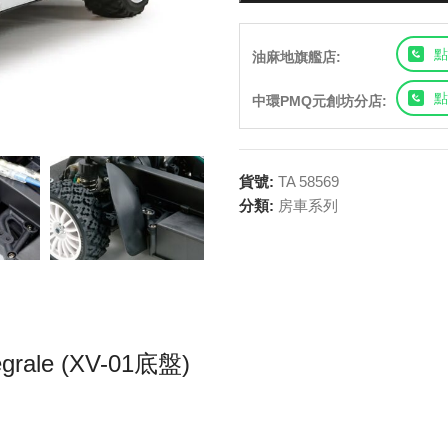
點
油麻地旗艦店:
點
中環PMQ元創坊分店:
貨號:
TA 58569
分類:
房車系列
grale (XV-01底盤)