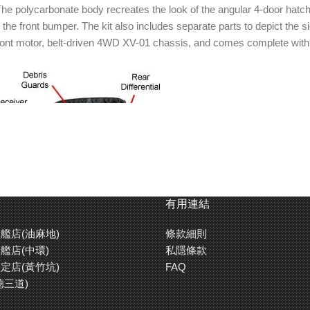
The polycarbonate body recreates the look of the angular 4-door hatch
the front bumper. The kit also includes separate parts to depict the s
ont motor, belt-driven 4WD XV-01 chassis, and comes complete with rall
有用連結
艦店(油麻地)
條款細則
艦店(中環)
私隱條款
定店(黃竹坑)
FAQ
德三道)