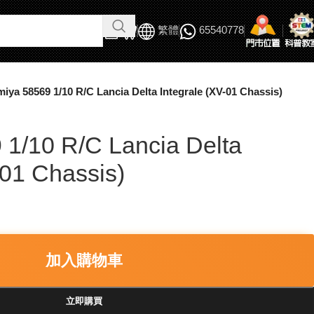
繁體
65540778
miya 58569 1/10 R/C Lancia Delta Integrale (XV-01 Chassis)
 1/10 R/C Lancia Delta
-01 Chassis)
加入購物車
立即購買