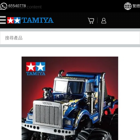
65540778
繁體
Skip to main content
☰