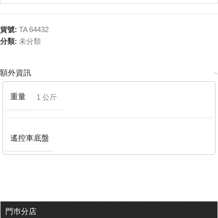
貨號:
TA 64432
分類:
未分類
額外資訊
重量
1 公斤
遙控車底盤
門巿分店