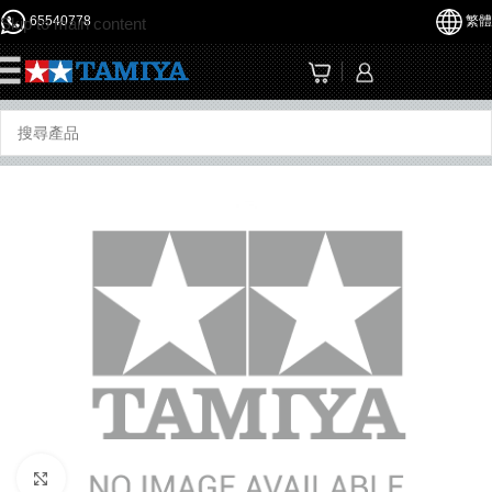
65540778
繁體
Skip to main content
☰
Click to enlarge