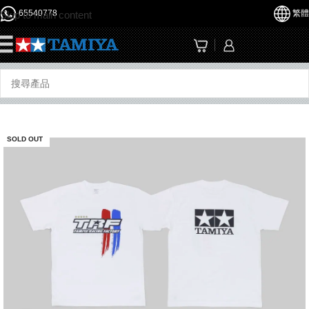
65540778
繁體
Skip to main content
☰
SOLD OUT