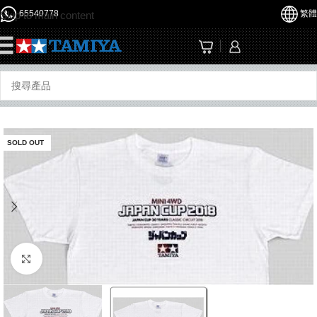
65540778
繁體
Skip to main content
☰
SOLD OUT
Click to enlarge