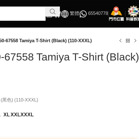
繁體
65540778
0-67558 Tamiya T-Shirt (Black) (110-XXXL)
67558 Tamiya T-Shirt (Black)
黑色) (110-XXXL)
L
XL
XXL
XXXL