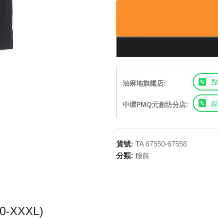
點
油麻地旗艦店:
點
中環PMQ元創坊分店:
貨號:
TA 67550-67558
分類:
服飾
0-XXXL)