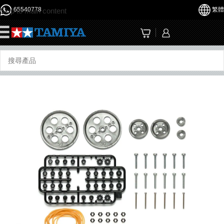
65540778
繁體
Skip to main content
☰