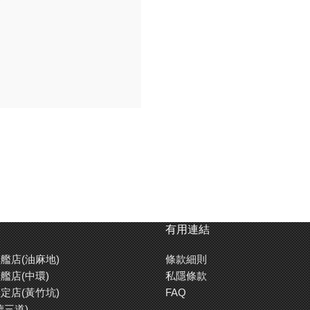
有用連結
艦店(油麻地)
條款細則
艦店(中環)
私隱條款
定店(黃竹坑)
FAQ
德三道)