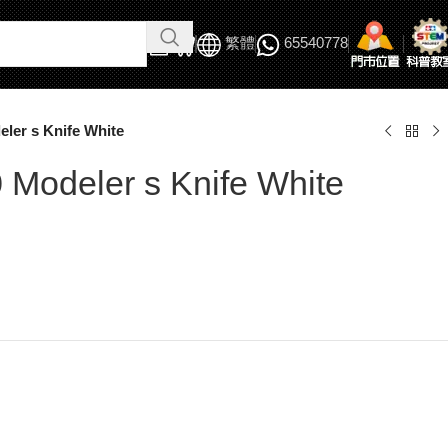
繁體
65540778
ler s Knife White
 Modeler s Knife White