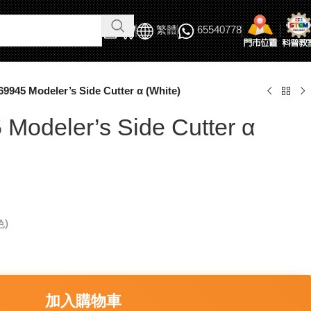
繁體
65540778
69945 Modeler’s Side Cutter α (White)
Modeler’s Side Cutter α
色)
加入購物車