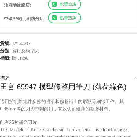
點擊查詢
油麻地旗艦店:
點擊查詢
中環PMQ元創坊分店:
貨號:
TA 69947
分類:
剪鉗及模型刀
標籤:
lim
,
new
描述
田宮 69947 模型修整用筆刀 (薄荷綠色)
適用於削除組件多餘的邊沿和修整補土的形狀等細緻工作。其
0.45mm厚的刀刃堅韌耐用，有效切割細薄的塑膠材料。
配有25片補充刀片。
This Modeler’s Knife is a classic Tamiya item. It is ideal for tasks
required in static model assembly such as eliminating parting lines