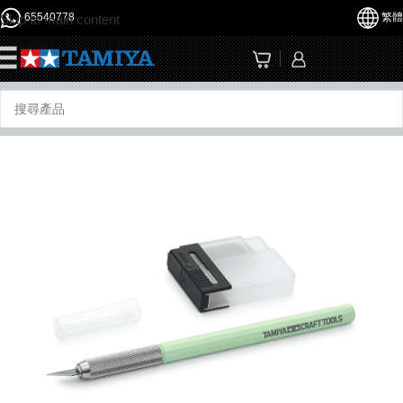
65540778
繁體
Skip to main content
☰