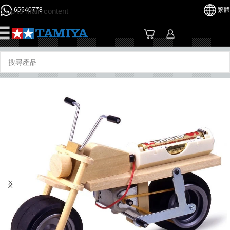
65540778
繁體
Skip to main content
☰