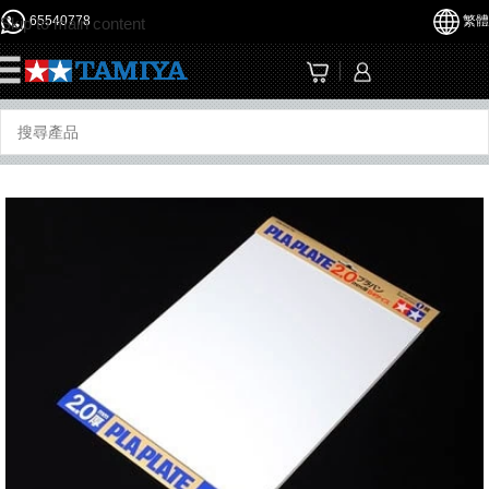
65540778
繁體
Skip to main content
☰