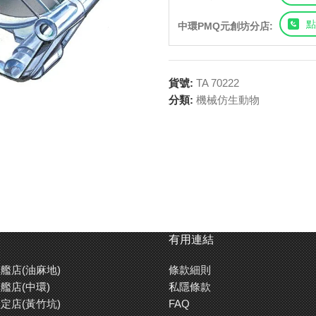
點
中環PMQ元創坊分店:
貨號:
TA 70222
分類:
機械仿生動物
有用連結
艦店(油麻地)
條款細則
艦店(中環)
私隱條款
定店(黃竹坑)
FAQ