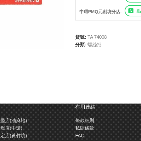
點
中環PMQ元創坊分店:
貨號:
TA 74008
分類:
螺絲批
有用連結
艦店(油麻地)
條款細則
艦店(中環)
私隱條款
定店(黃竹坑)
FAQ