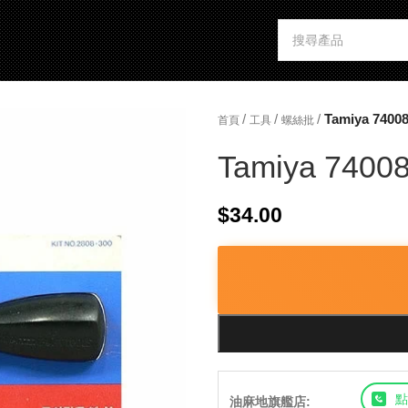
/
/
/
Tamiya 74008
首頁
工具
螺絲批
Tamiya 74008 
$
34.00
點
油麻地旗艦店: